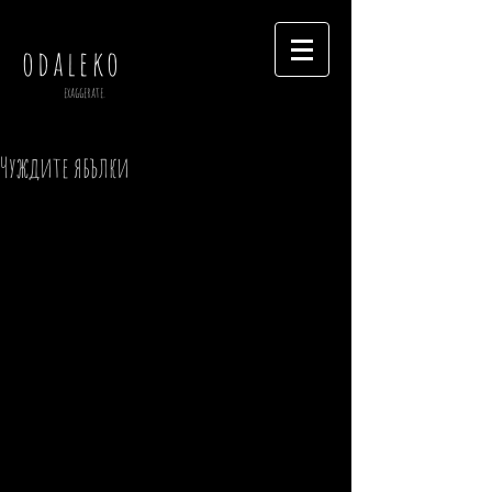
odaleko
exaggerate.
Чуждите ябълки