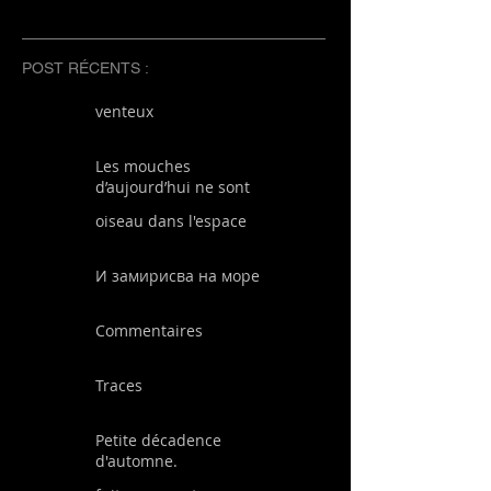
POST RÉCENTS :
venteux
Les mouches
d’aujourd’hui ne sont
plus les mêmes que
oiseau dans l'espace
les mouches
d’autrefois
И замирисва на море
Commentaires
Traces
Petite décadence
d'automne.