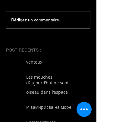
Rédigez un commentaire...
POST RÉCENTS :
venteux
Les mouches
d’aujourd’hui ne sont
plus les mêmes que
oiseau dans l'espace
les mouches
d’autrefois
И замирисва на море
Commentaires