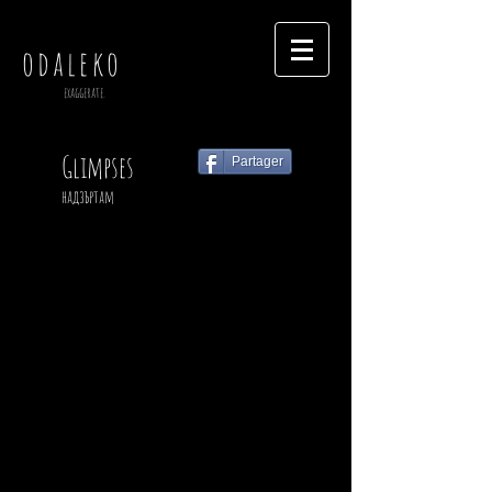
odaleko
exaggerate.
Glimpses
Partager
надзъртам