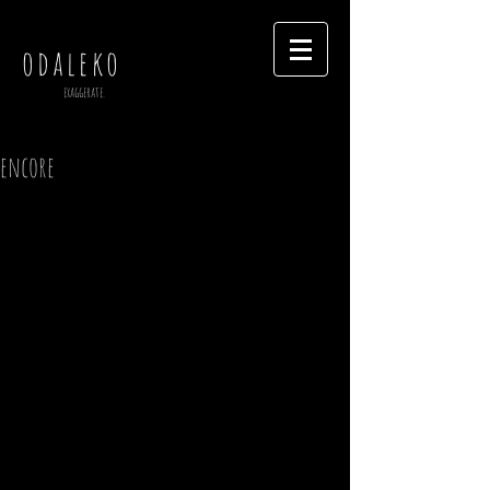
odaleko
exaggerate.
encore