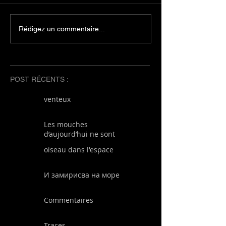
Rédigez un commentaire...
POST RÉCENTS :
venteux
Les mouches
d’aujourd’hui ne sont
plus les mêmes que
oiseau dans l'espace
les mouches
d’autrefois
И замирисва на море
Commentaires
Traces