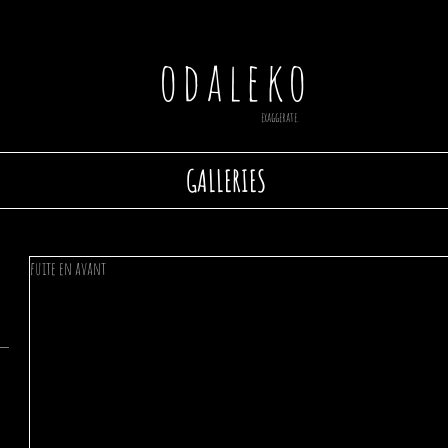
odaleko
exaggerate.
GALLERIES
fuite en avant