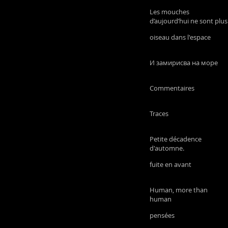
Les mouches
d’aujourd’hui ne sont plus
les mêmes que les
oiseau dans l'espace
mouches d’autrefois
И замирисва на море
Commentaires
Traces
Petite décadence
d'automne.
fuite en avant
Human, more than
human
pensées