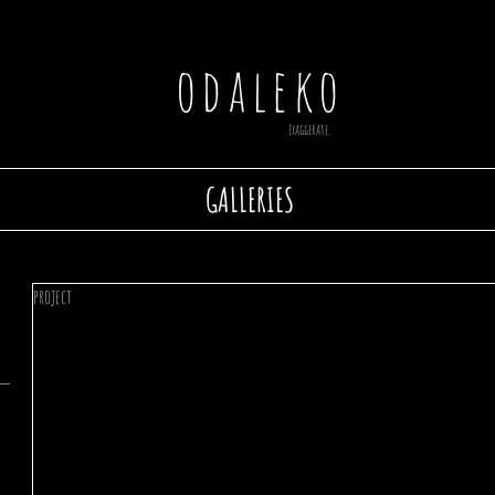
odaleko
exaggerate.
GALLERIES
project