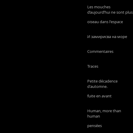
Les mouches
d’aujourd’hui ne sont plus
les mêmes que les
oiseau dans l'espace
mouches d’autrefois
И замирисва на море
Commentaires
Traces
Petite décadence
d'automne.
fuite en avant
Human, more than
human
pensées